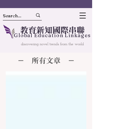
教
育
新
知國
際串聯
Gl
o
bal
Educ
a
tion Linkages
discovering novel trends from the world
－ 所有文章 －