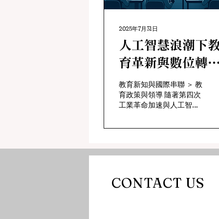
2025年7月31日
人工智慧浪潮下
育革新與數位轉
型：愛沙尼亞
教育新知與國際串聯 ＞ 教
育政策與領導 隨著第四次
AI Leap 2025
工業革命加速與人工智慧
（Artificial Intelligence
, AI）技術應用日益普
及，各國教育政策紛紛將
「AI 教育」視為國家首要
發展重點。國內外相關學
者認為，AI 導向的自適應
學習系統（Adaptive
CONTACT US
learning）能創造高度個
人化教學，針對學生能力
與需求動態調整教材內
容，並回饋即時進度，進