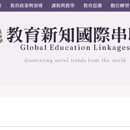
察
教育政策與領導
課程與教學
教育思潮
數位轉型
教
育
新
知國
際串
Gl
o
bal
Educ
a
tion Linkage
discovering novel trends from the world