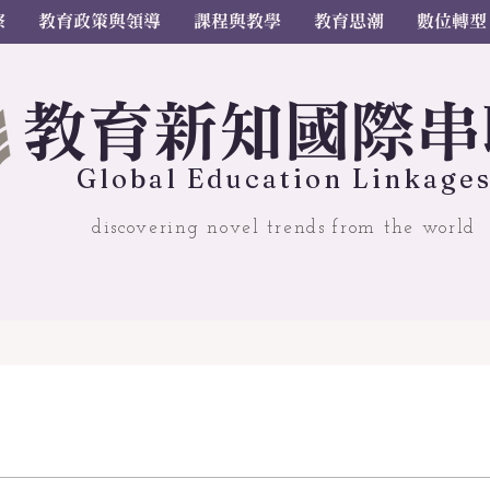
察
教育政策與領導
課程與教學
教育思潮
數位轉型
教
育
新
知國
際串
Gl
o
bal
Educ
a
tion Linkage
discovering novel trends from the world