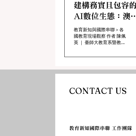
建構務實且包容
AI數位生態：澳
AI國家計畫與各
教育新知與國際串聯＞各
國教育現場觀察 作者 陳佩
教育之治理（202
英 ｜ 臺師大教育系暨教育
至今）
政策與行政研究所 傅奕榮
｜ 臺師大教育政策與行政
研究所 一、前言 自 2022
年底生成式人工智慧
（GAI）迅速發展以來，
全球教育體系正面臨著前
所未有的範式移轉。目前
CONTACT US
各國相繼制定規範框架，
以應對AI對教育所造成的
轉型壓力，以及在全球數
位革命趨勢中奠基國家發
展的競爭力。澳洲聯邦與
各州政府自 2024 年起，
​教育新知國際串聯 工作團隊
將AI系統性地導入各級學