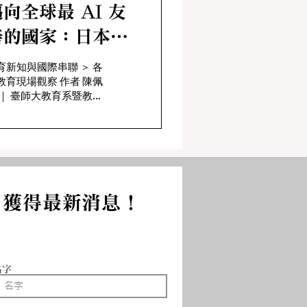
向全球最 AI 友
善的國家：日本AI
國家計畫與中小學
育新知與國際串聯 ＞ 各
教育現場觀察 作者 陳佩
教育之因應（2019
至今）
策與行政研究所 傅奕榮
 臺師大教育政策與行政
所 一、前言 數位科技
AI技術的進步改變社會
個產業的發展，教育系
亦不例外。當今全球各
積極採取行動來因應AI
，獲得最新消息！
衝擊，相繼研擬方案和
出措施，以便趕上這波
命性的數位變革浪潮，
前佈局國家未來人才的
育。近年在全球AI博弈
名字
爭的局勢中，日本將AI
為解決社會發展危機的