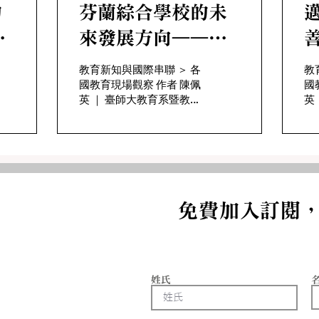
的
芬蘭綜合學校的未
邁
洲
來發展方向——
級
《2045 基礎教
教育新知與國際串聯 ＞ 各
教
國教育現場觀察 作者 陳佩
國
3
育：以生命為歸
英 ｜ 臺師大教育系暨教育
英 ｜ 臺師大教育系暨教育
向》
政策與行政研究所 傅奕榮
政
｜ 臺師大教育政策與行政
｜
研究所 一、前言 2026年
研究
最新發布的《世界快樂報
和
告》中，芬蘭連續第9年
各
蟬聯全球最幸福國家排名
統
冠軍的寶座。該報告對幸
國
免費加入訂閱
福感的評比並非僅以經濟
的
富裕作為衡量，而是根據
提
人們對多種社會性指標的
革
主觀評價來計算，包含：
提
人均GDP、社會支持、健
培
姓氏
康條件、人生自由、慷
競
慨、對貪腐的感受等
視