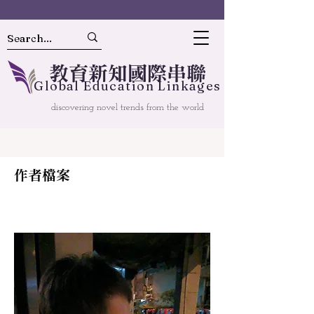
教
育
新
知國
際串聯
Gl
o
bal
Educ
a
tion Linkages
discovering novel trends from the world
作者檔案