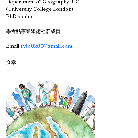
Department of Geography, UCL 
(University College London)
PhD student
學者點專業學術社群成員
Email:
svjo0205@gmail.com
文章