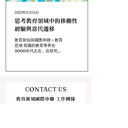
2023年11月14日
思考教育領域中的移動性
經驗與當代遷移
教育新知與國際串聯＞教育
思潮 英國的教育學界在
2000年代左右，在研究上
產生了對地方（place）與
空間（space）的研究興
趣，其肇因於1980年代中
期社會科學研究中出現的
「空間轉向」（spatial-
turn）（Edward & Usher,
CONTACT US
2007; Thrift,...
​教育新知國際串聯 工作團隊
​E-mail：
ceri90091@gmail.com