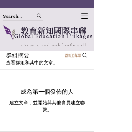
教
育
新
知國
際串聯
Gl
o
bal
Educ
a
tion Linkages
discovering novel trends from the world
群組摘要
群組清單
查看群組和其中的文章。
成為第一個發佈的人
建立文章，並開始與其他會員建立聯
繫。