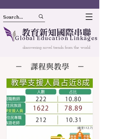
教
育
新
知國
際串聯
Gl
o
bal
Educ
a
tion Linkages
discovering novel trends from the world
－ 課程與教學 －