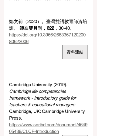
鄒文莉（2020）。臺灣雙語教育師資培
訓。 
師友雙月刊，622
，30-40。 
https://doi.org/10.3966/2663367120200
80622006
資料連結
Cambridge University (2019). 
Cambridge life competencies 
framework - Introductory guide for 
teachers & educational managers
. 
Cambridge, UK: Cambridge University 
Press. 
https://www.scribd.com/document/4649
05438/CLCF-Introduction