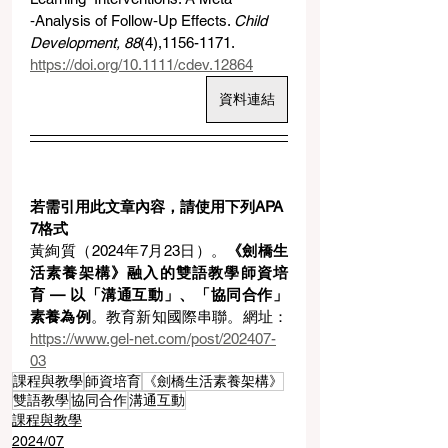
‐Analysis of Follow‐Up Effects. 
Child 
Development, 88
(4),1156-1171. 
https://doi.org/10.1111/cdev.12864
資料連結
若需引用此文章內容，請使用下列APA 
7格式
黃絢質（2024年7月23日）。
《劍橋生
活素養架構》融入的雙語教學師資培
育 — 以「溝通互動」、「協同合作」
素養為例
。教育新知國際串聯。網址：
https://www.gel-net.com/post/202407-
03
課程與教學
師資培育
《劍橋生活素養架構》
雙語教學
協同合作
溝通互動
課程與教學
2024/07