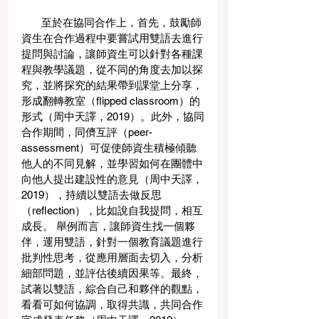
       至於在協同合作上，首先，鼓勵師
資生在合作過程中要嘗試用雙語去進行
提問與討論，讓師資生可以針對各種課
程與教學議題，從不同的角度去加以探
究，並將探究的結果帶到課堂上分享，
形成翻轉教室（flipped classroom）的
形式（周中天譯，2019）。此外，協同
合作期間，同儕互評（peer-
assessment）可促使師資生積極傾聽
他人的不同見解，並學習如何在團體中
向他人提出建設性的意見（周中天譯，
2019），持續以雙語去做反思
（reflection），比如說自我提問，相互
成長。 舉例而言，讓師資生找一個夥
伴，運用雙語，針對一個教育議題進行
批判性思考，從應用層面去切入，分析
細部問題，並評估後續因果等。最終，
試著以雙語，綜合自己和夥伴的觀點，
看看可如何協調，取得共識，共同合作