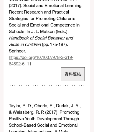
(2017). Social and Emotional Learning: 
Recent Research and Practical 
Strategies for Promoting Children’s 
Social and Emotional Competence in 
Schools. In J. L. Matson (Eds.), 
Handbook of Social Behavior and 
Skills in Children 
(pp. 175-197). 
Springer.
https://doi.org/10.1007/978-3-319-
64592-6_11
資料連結
Taylor, R. D., Oberle, E., Durlak, J. A., 
& Weissberg, R. P. (2017). Promoting 
Positive Youth Development Through 
School‐Based Social and Emotional 
Learning  Interventions: A Meta