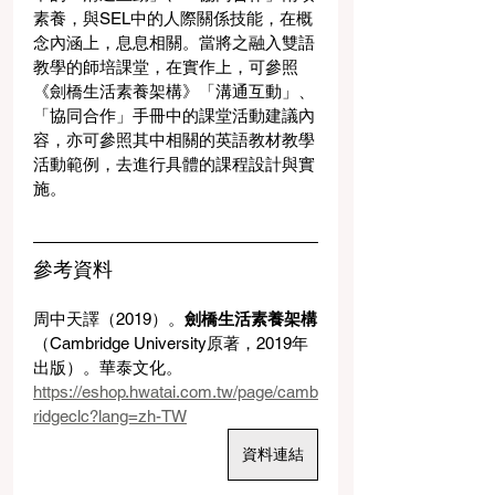
素養，與SEL中的人際關係技能，在概
念內涵上，息息相關。當將之融入雙語
教學的師培課堂，在實作上，可參照
《劍橋生活素養架構》「溝通互動」、
「協同合作」手冊中的課堂活動建議內
容，亦可參照其中相關的英語教材教學
活動範例，去進行具體的課程設計與實
施。
參考資料
周中天譯（2019）。
劍橋生活素養架構
（Cambridge University原著，2019年
出版）。華泰文化。
https://eshop.hwatai.com.tw/page/camb
ridgeclc?lang=zh-TW
資料連結