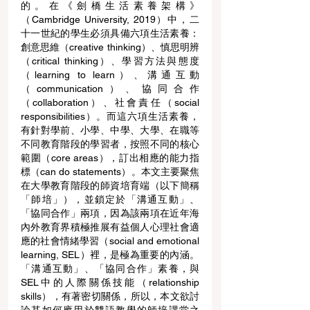
的。在《劍橋生活素養架構》
（Cambridge University, 2019）中，二
十一世紀的學生必須具備六項生活素養：
創意思維（creative thinking）、慎思明辨
（critical thinking）、學習方法與態度
（learning to learn）、溝通互動
（communication）、協同合作
（collaboration）、社會責任（social 
responsibilities）。而這六項生活素養，
有針對學前、小學、中學、大學、在職等
不同教育階段的學習者，按照不同的核心
範圍（core areas），訂出相應的能力指
標（can do statements）。本文主要聚焦
在大學教育階段的師資培育端（以下簡稱
「師培」），並鎖定於「溝通互動」、
「協同合作」兩項，因為該兩項在近年海
內外教育界積極推展有益個人心理社會適
應的社會情緒學習（social and emotional 
learning, SEL）裡，是極為重要的內涵。
「溝通互動」、「協同合作」素養，與
SEL中的人際關係技能（relationship 
skills），有著密切關係，所以，本文欲討