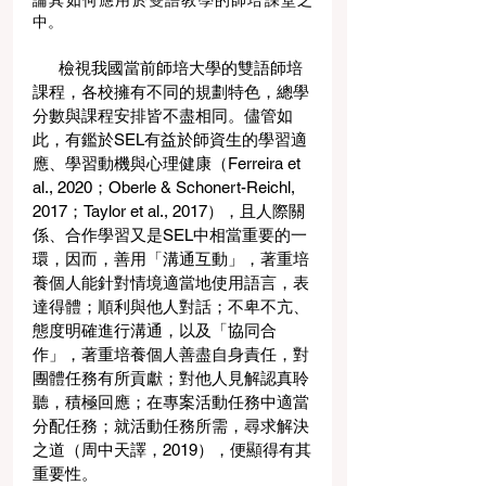
論其如何應用於雙語教學的師培課堂之
中。
      檢視我國當前師培大學的雙語師培
課程，各校擁有不同的規劃特色，總學
分數與課程安排皆不盡相同。儘管如
此，有鑑於SEL有益於師資生的學習適
應、學習動機與心理健康（Ferreira et 
al., 2020；Oberle & Schonert-Reichl, 
2017；Taylor et al., 2017），且人際關
係、合作學習又是SEL中相當重要的一
環，因而，善用「溝通互動」，著重培
養個人能針對情境適當地使用語言，表
達得體；順利與他人對話；不卑不亢、
態度明確進行溝通，以及「協同合
作」，著重培養個人善盡自身責任，對
團體任務有所貢獻；對他人見解認真聆
聽，積極回應；在專案活動任務中適當
分配任務；就活動任務所需，尋求解決
之道（周中天譯，2019），便顯得有其
重要性。