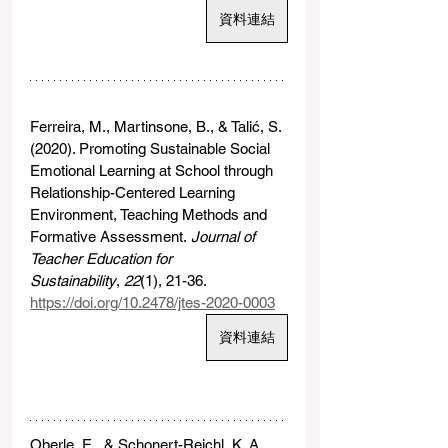
資料連結
Ferreira, M., Martinsone, B., & Talić, S. 
(2020). Promoting Sustainable Social 
Emotional Learning at School through 
Relationship-Centered Learning 
Environment, Teaching Methods and 
Formative Assessment. 
Journal of 
Teacher Education for 
Sustainability
, 
22
(1), 21-36. 
https://doi.org/10.2478/jtes-2020-0003
資料連結
Oberle, E., & Schonert-Reichl, K. A. 