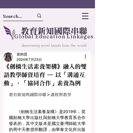
教
育
新
知國
際串聯
Gl
o
bal
Educ
a
tion Linkages
discovering novel trends from the world
黃絢質
2024年7月23日
《劍橋生活素養架構》融入的雙
語教學師資培育 — 以「溝通互
動」、「協同合作」素養為例
教育新知與國際串聯
＞
課程與教學
      《劍橋生活素養架構》是2019年，英
國劍橋大學出版社與劍橋大學教育系合作
發表的，其中文版本是國立臺灣師範大學
的周中天教授所翻譯，由華泰文化所出版