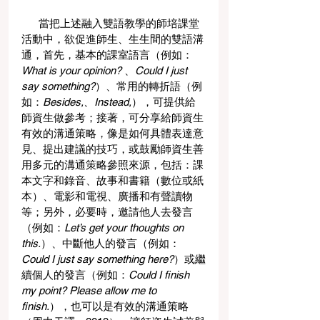
      當把上述融入雙語教學的師培課堂
活動中，欲促進師生、生生間的雙語溝
通，首先，基本的課室語言（例如：
What is your opinion?
 、
Could I just 
say something?
）、常用的轉折語（例
如：
Besides,、Instead,
），可提供給
師資生做參考；接著，可分享給師資生
有效的溝通策略，像是如何具體表達意
見、提出建議的技巧，或鼓勵師資生善
用多元的溝通策略參照來源，包括：課
本文字和錄音、故事和書籍（數位或紙
本）、電影和電視、廣播和有聲讀物
等；另外，必要時，邀請他人去發言
（例如：
Let’s get your thoughts on 
this.
）、中斷他人的發言（例如：
Could I just say something here?
）或繼
續個人的發言（例如：
Could I finish 
my point? Please allow me to 
finish.
），也可以是有效的溝通策略