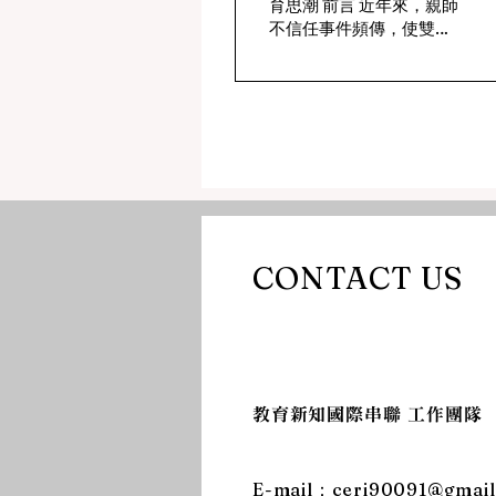
育思潮 前言 近年來，親師
不信任事件頻傳，使雙方
關係日趨緊張。根據調查
指出，逾九成教師害怕遭
檢舉、近八成傾向先求自
保（徐卉馨，2026）。翻
轉教育發起的親師教育困
境調查也顯示，近四成教
師考慮在三年內離開教
職，逾六成認為親師生三
方溝通困難為主要原因
（翻轉教育，2025）。
CONTACT US
面對此況，本文延續「珍
視性親師合作關係」的概
念做一探討（林佳慧，
2026）。所謂珍視性親師
合作關係是指教師與家長
雙方珍惜與重視彼此的差
​教育新知國際串聯 工作團隊
異，肯認雙方在孩子成長
過程各有專業與職責，並
互為夥伴，共同培育孩子
​E-mail：
ceri90091@gmai
的社會情緒能力與整全發