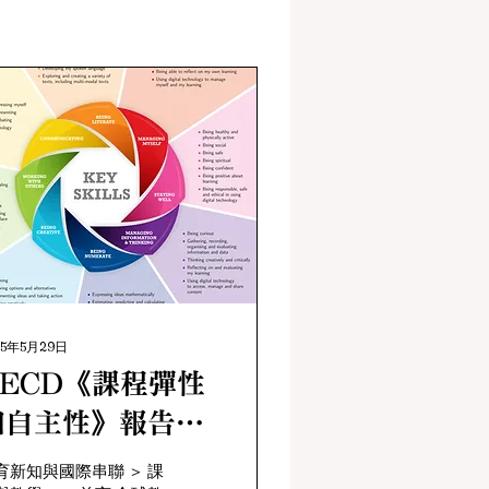
25年5月29日
OECD《課程彈性
和自主性》報告對
課程革新之啟示
育新知與國際串聯 ＞ 課