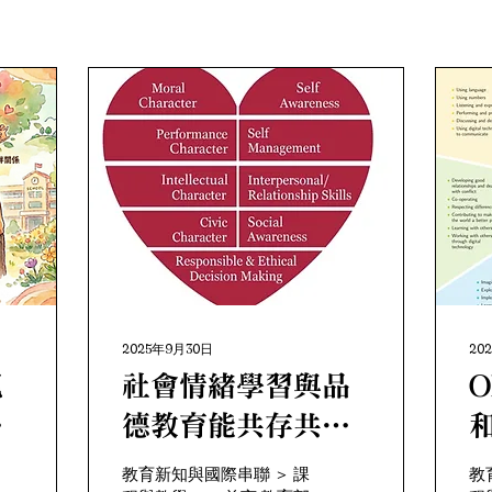
2025年9月30日
20
視
社會情緒學習與品
的
德教育能共存共
榮？
教育新知與國際串聯 ＞ 課
教