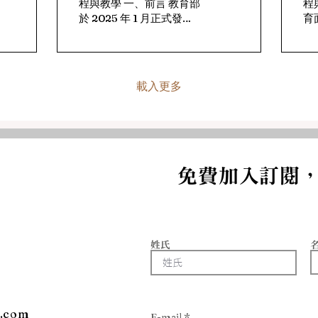
程與教學 一、前言 教育部
程與教學
於 2025 年 1 月正式發布
育
「社會情緒學習中長程計
聯
畫第一期五年計畫」，旨
組織
揭營造友善且幸福的校園
fo
環境，促進師生的情緒健
Co
載入更多
康，並透過教育過程發展
De
其人際互動、同理關懷與
O
道德責任等核心能力（教
2
育部，2025）。這項政策
祉為
的提出，以美國
CASEL（Collaborative
免費加入訂閱
for Academic, Social,
and Emotional
Learning）組織的架構為
主，分別為自我覺察
（Self-awareness）、自
姓氏
我管理（Self-
management）、社會覺
察（Social
awareness）、人際關係
l.com
技巧（Relationship
E-mail