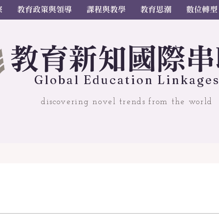
察
教育政策與領導
課程與教學
教育思潮
數位轉型
教
育
新
知國
際串
Gl
o
bal
Educ
a
tion Linkage
discovering novel trends from the world