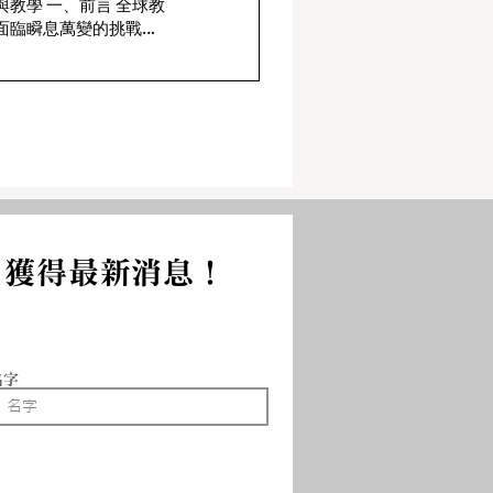
 一、前言 全球教
面臨瞬息萬變的挑戰，
合國「經濟合作與發展
」（Organization
r Economic
operation and
velopment, 簡稱
ECD）推動的教育
030計畫，闡述學生福
中...
，獲得最新消息！
名字