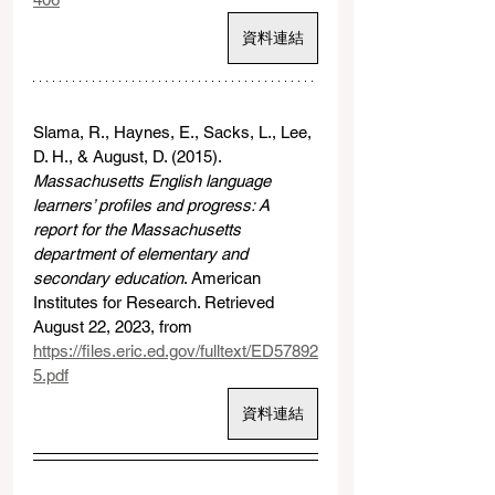
資料連結
Slama, R., Haynes, E., Sacks, L., Lee, 
D. H., & August, D. (2015). 
Massachusetts English language 
learners’ profiles and progress: A 
report for the Massachusetts 
department of elementary and 
secondary education
. American 
Institutes for Research. Retrieved 
August 22, 2023, from 
https://files.eric.ed.gov/fulltext/ED57892
5.pdf
資料連結