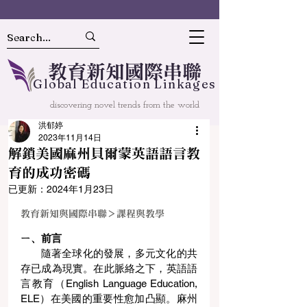
教
育
新
知國
際串聯
Gl
o
bal
Educ
a
tion Linkages
discovering novel trends from the world
洪郁婷
2023年11月14日
解鎖美國麻州貝爾蒙英語語言教
育的成功密碼
已更新：
2024年1月23日
教育新知與國際串聯
＞
課程與教學
ㄧ、前言
       隨著全球化的發展，多元文化的共
存已成為現實。在此脈絡之下，英語語
言教育（English Language Education, 
ELE）在美國的重要性愈加凸顯。麻州