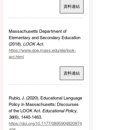
資料連結
Massachusetts Department of 
Elementary and Secondary Education 
(2018). 
LOOK Act
.
https://www.doe.mass.edu/ele/look-
act.html
資料連結
Rubio, J. (2020). Educational Language 
Policy in Massachusetts: Discourses 
of the LOOK Act. 
Educational Policy, 
36
(6), 1440-1463. 
https://doi.org/10.1177/0895904820974
406