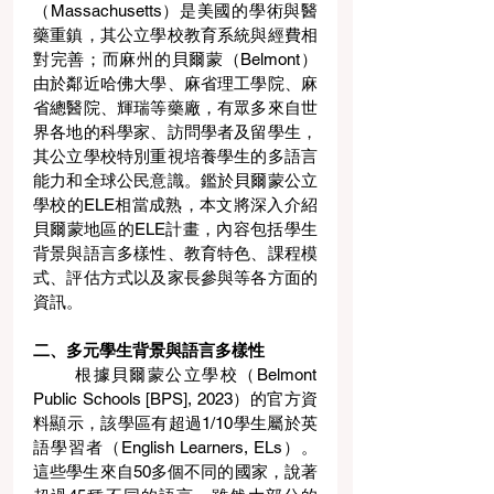
（Massachusetts）是美國的學術與醫
藥重鎮，其公立學校教育系統與經費相
對完善；而麻州的貝爾蒙（Belmont）
由於鄰近哈佛大學、麻省理工學院、麻
省總醫院、輝瑞等藥廠，有眾多來自世
界各地的科學家、訪問學者及留學生，
其公立學校特別重視培養學生的多語言
能力和全球公民意識。鑑於貝爾蒙公立
學校的ELE相當成熟，本文將深入介紹
貝爾蒙地區的ELE計畫，內容包括學生
背景與語言多樣性、教育特色、課程模
式、評估方式以及家長參與等各方面的
資訊。
二、多元學生背景與語言多樣性
       根據貝爾蒙公立學校（Belmont 
Public Schools [BPS], 2023）的官方資
料顯示，該學區有超過1/10學生屬於英
語學習者（English Learners, ELs）。
這些學生來自50多個不同的國家，說著