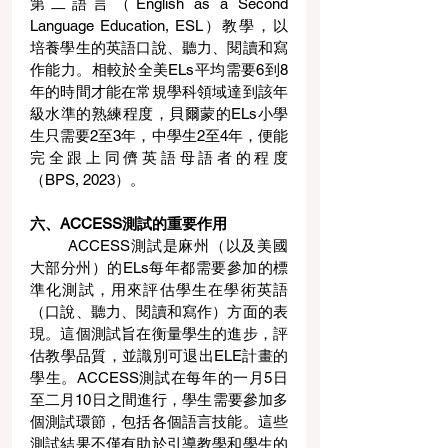
第二語言（English as a Second 
Language Education, ESL）教學，以
培養學生的英語口說、聽力、閱讀和寫
作能力。相較於全美ELs平均需要6到8
年的時間才能在常規學科領域達到該年
級水準的熟練程度，貝爾蒙的ELs小學
生只需要2至3年，中學生2至4年，便能
完全跟上同儕英語母語者的程度
（BPS, 2023）。
六、ACCESS測試的重要作用
ACCESS測試是麻州（以及美國
大部分州）的ELs每年都需要參加的標
準化測試，用來評估學生在學術英語
（口說、聽力、閱讀和寫作）方面的表
現。這個測試旨在衡量學生的進步，評
估教學品質，並識別可退出ELE計畫的
學生。ACCESS測試在每年的一月5日
至二月10日之間進行，學生需要參加多
個測試環節，包括各個語言技能。這些
測試結果不僅有助於引導教學和學生的