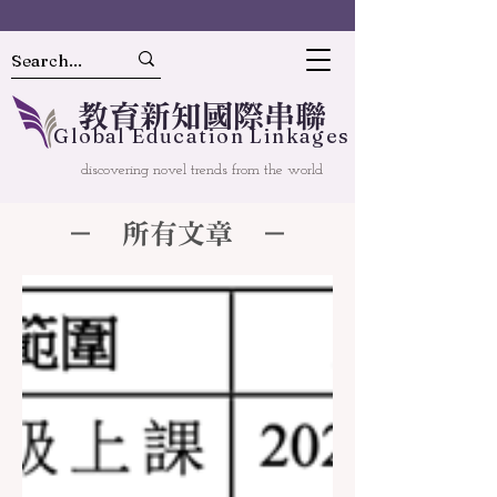
教
育
新
知國
際串聯
Gl
o
bal
Educ
a
tion Linkages
discovering novel trends from the world
－ 所有文章 －