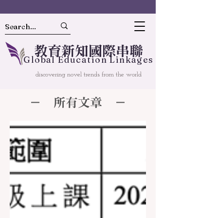
教
育
新
知國
際串聯
Gl
o
bal
Educ
a
tion Linkages
discovering novel trends from the world
－ 所有文章 －