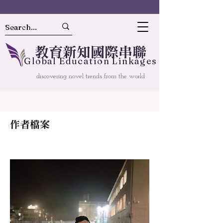
教
育
新
知國
際串聯
Gl
o
bal
Educ
a
tion Linkages
discovering novel trends from the world
作者檔案