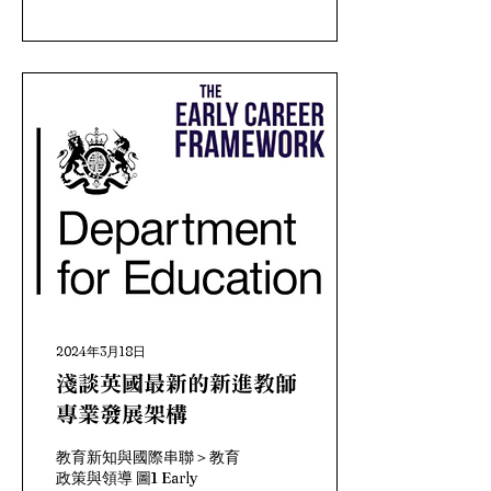
「人類中心」的課程理論？
識是在社會互動中共同建
當全球進入「人類世」
構，而非單向傳遞。
（Anthropocene），氣候
Wegerif（2011, 2019）更
危機、物種滅絕、疫情循環
進一步提出「對話空間」
與生成式人工智慧的集體衝
（dialogic...
擊下，教育不再只是單純的
知識傳遞，而是正面臨整個
地球層級生態與社會韌性的
急迫考驗（Rosiek et al.,
2024）。然而，傳統課程
長久以來假定「理性且自主
的人類個體」是唯一學習主
體，忽視了物質環境、演算
法系統與多物種生命在知識
建構中的能動性
（agency）。而本文將介
紹的「後人類課程理論
2024年3月18日
（Posthumanist
Curriculum Theory，以下
淺談英國最新的新進教師
簡稱 PCT）」主張，唯有
專業發展架構
認知「人–機–物–境」的糾
纏關係，重新定位教育主
教育新知與國際串聯＞教育
體，才能讓學生於高度不確
政策與領導 圖1 Early
定的未來實踐地球責任與共