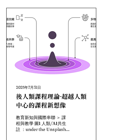
程」，我們很容易想到數位
科技、跨域整合、專題導向
學習（PBL）、雙語教學，
或是近期十分流行的生成式
AI 的導入。這些創新的課
程往往都會帶來更多的課堂
互動、更多課堂對話。然
而，如果創新只停留在形式
與工具層面，而沒有觸及課
堂中更深層的「對話品質」
與「倫理結構」，那麼課程
再新穎，也可能只是舊邏輯
的包裝。 近年來，對話式教
育（dialogic education）
逐漸成為國際教育理論的重
2025年7月31日
要取向。對話，不只是學生
多發言，而是一種讓差異得
後人類課程理論-超越人類
以並存、意義得以生成的學
中心的課程新想像
習場域。
Alexander（2020）指
教育新知與國際串聯 ＞ 課
出，真正的對話教學必須具
程與教學 圖1 人類/AI共生
備開放性、互惠性與批判
註 ：under the Unsplash
性；Mercer 與
License 一、為何需要超越
Howe（2012）則強調，知