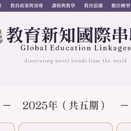
察
教育政策與領導
課程與教學
教育思潮
數位轉型
教
育
新
知國
際串
Gl
o
bal
Educ
a
tion Linkage
discovering novel trends from the world
－ 2025年（共五期） －