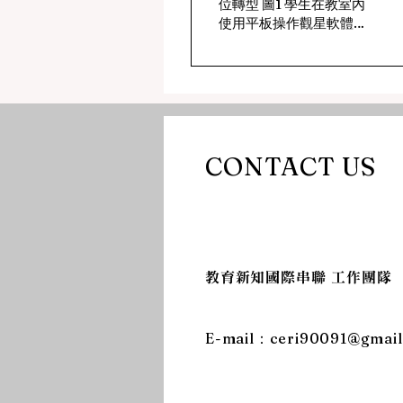
位轉型 圖1 學生在教室內
元之平板教學應
使用平板操作觀星軟體體
驗星空 註 ：作者提供 圖2
利用平板查詢星星資訊，
完成教師交付任務 註 ：作
者提供 前言 隨著科技的迅
速發展，數位工具已經成
為現代教育的核心元素之
一，尤其是在學習過程中
CONTACT US
扮演著重要的角...
​教育新知國際串聯 工作團隊
​E-mail：
ceri90091@gmai