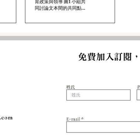
育政策與領導 圖1 小組共
用
同討論文本間的共同點，
並書寫在小白板上 註：屏
東市中正國小林用正老師
提供 圖2 兩兩一組，討論
多文本中的共同點 註：屏
東市中正國小林用正老師
提供 ㄧ、前言 閱讀是知識
的門戶，是學習的基石。
免費加入訂閱
在教育界，閱讀教育一直
被視為至關重要的...
姓氏
l.com
E-mail