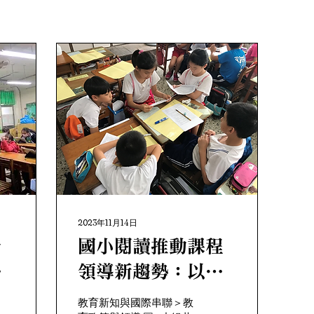
2023年11月14日
於
國小閱讀推動課程
科
領導新趨勢：以多
單
文本為例
教育新知與國際串聯＞教