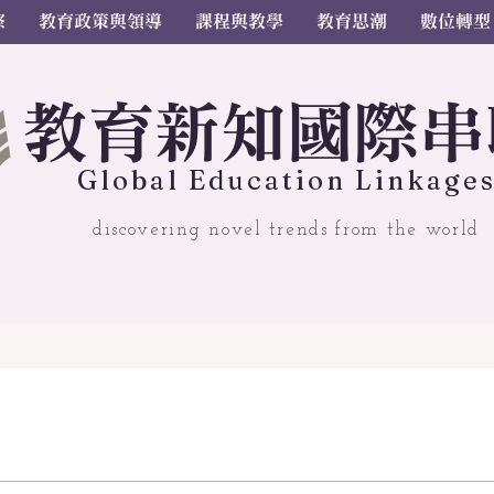
察
教育政策與領導
課程與教學
教育思潮
數位轉型
教
育
新
知國
際串
Gl
o
bal
Educ
a
tion Linkage
discovering novel trends from the world