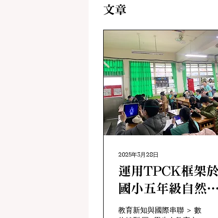
文章
2025年3月28日
運用TPCK框架
國小五年級自然
〈星星的世界〉
教育新知與國際串聯 ＞ 數