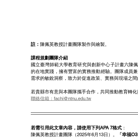
註：
陳佩英教授計畫團隊製作與繪製。
課程規劃團隊介紹
國立臺灣師範大學教育研究與創新中心子計畫六陳佩
的在地實踐，擁有豐富的實務推動經驗。團隊成員兼
需求的敏銳洞察，致力於促進政策、實務與現場之間
若貴縣市有意與本團隊攜手合作，共同推動教育轉化
聯絡信箱：fachi@ntnu.edu.tw
若需引用此文章內容，請使用下列APA 7格式
：
陳佩英教授計畫團隊（2025年6月13日）。
「幸福O3」