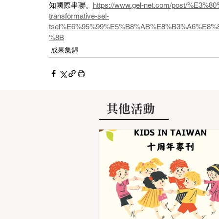
知國際串聯。
https://www.gel-net.com/post/%
transformative-sel-
tsel%E6%95%99%E5%B8%AB%E8%B3%A6%E8
%8B
成果集錦
其他活動