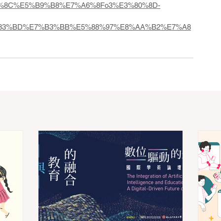
E3%80%8C%E5%B9%B8%E7%A6%8Fo3%E3%80%8D-
%83%BD%E7%B3%BB%E5%88%97%E8%AA%B2%E7%A8