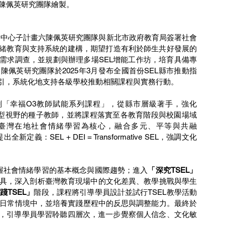
陳佩英研究團隊繪製。
創新中心子計畫六陳佩英研究團隊與新北市政府教育局簽署社會
情緒教育與支持系統的建構，期望打造有利於師生共好發展的
L需求調查，並規劃與辦理多場SEL增能工作坊，培育具備專
陳佩英研究團隊於2025年3月發布全國首份SEL縣市推動指
指引，系統化地支持各級學校推動相關課程與實務行動。
劃「幸福O3教師賦能系列課程」，從縣市層級著手，強化
育具備轉化型視野的種子教師，並將課程落實至各教育階段與校園場域
以臺灣在地社會情緒學習為核心，融合多元、平等與共融
價值觀，提出全新定義：SEL + DEI = Transformative SEL，強調文化
握社會情緒學習的基本概念與國際趨勢；進入
「深究TSEL」
工具，深入剖析臺灣教育現場中的文化差異、教學挑戰與學生
踐TSEL」
階段，課程將引導學員設計並試行TSEL教學活動
日常情境中，並培養實踐歷程中的反思與調整能力。最終於
課程，引導學員學習聆聽四層次，進一步覺察個人信念、文化敏