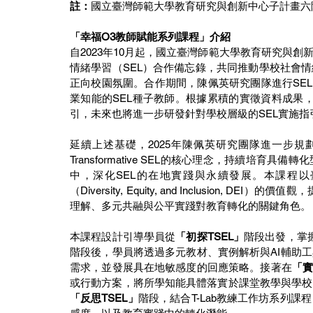
註：
國立臺灣師範大學教育研究與創新中心子計畫六
「幸福O3教師賦能系列課程」介紹
自2023年10月起，國立臺灣師範大學教育研究與
情緒學習（SEL）合作備忘錄，共同推動學校社會
正向校園氛圍。合作期間，陳佩英研究團隊進行SE
業知能的SEL種子教師。根據累積的實徵資料成果，
引，未來也將進一步研發針對學校層級的SEL實施
延續上述基礎，2025年陳佩英研究團隊進一步規
Transformative SEL的核心理念，持續培
中，深化SEL的在地實踐與永續發展。本課程
（Diversity, Equity, and Inclusion, DEI）的
理解、多元共融與公平實踐對教育轉化的關鍵角色。
本課程設計引導學員從
「初探TSEL」
階段出發，掌
階段後，學員將透過多元教材、實例解析與AI輔助
需求，並發展具在地敏感度的回應策略。接著在
「實
或行動方案，將所學知能具體落實於課堂教學與學校
「反思TSEL」
階段，結合T-Lab教練工作坊系列