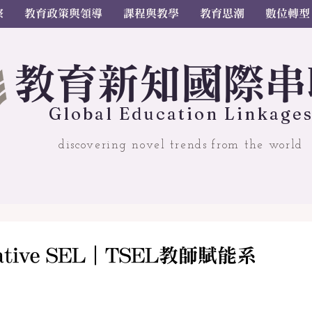
察
教育政策與領導
課程與教學
教育思潮
數位轉型
教
育
新
知國
際串
Gl
o
bal
Educ
a
tion Linkage
discovering novel trends from the world
ative SEL｜TSEL教師賦能系