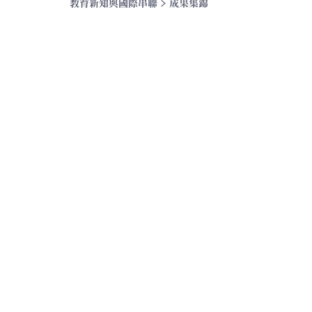
教育新知與國際串聯
 >
 成果集錦