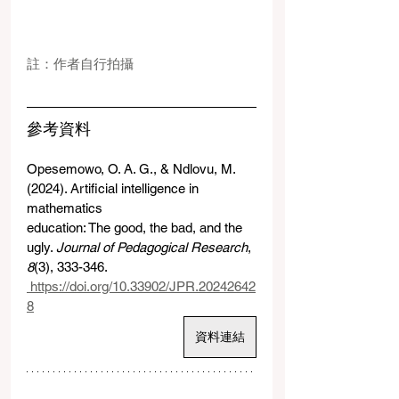
註：作者自行拍攝
參考資料
Opesemowo, O. A. G., & Ndlovu, M. 
(2024). Artificial intelligence in 
mathematics
education: The good, the bad, and the 
ugly. 
Journal of Pedagogical Research
, 
8
(3), 333-346.
https://doi.org/10.33902/JPR.20242642
8
資料連結