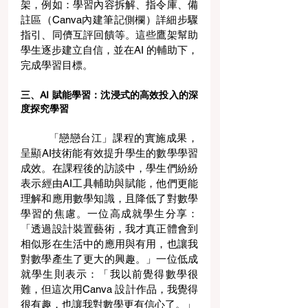
架，例如：學習內容拆解、指令庫、備
註區（Canva內建筆記側欄）詳細步驟
指引、同儕互評回饋等。這些鷹架幫助
學生逐步建立自信，並在AI 的輔助下，
完成學習目標。
三、AI 賦能學習：沈浸式的高效投入的深
度探究學習
	「戀戀台江」課程的實施成果，
呈顯AI技術能有效提升學生的數學學習
成效。在課程後的訪談中，學生們紛紛
表示經由AI工具輔助與賦能，他們更能
理解和應用數學知識，且降低了對數學
學習的焦慮。一位高成就學生分享：
「透過設計裝置藝術，我才真正體會到
相似形在生活中的應用與有用，也讓我
對數學產生了更大的興趣。」一位低成
就學生則表示：「我以前覺得數學很
難，但這次用Canva 設計作品，我覺得
很有趣，也讓我對數學更有信心了。」