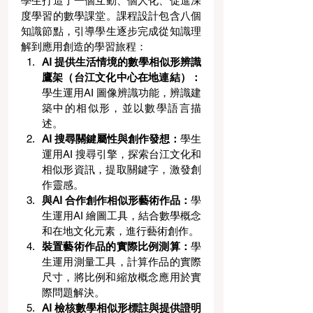
學生打造了一個互動、個人化、促進深
度學習的數學課堂。課程設計包含八個
知識節點，引導學生逐步完成從知識理
解到應用創造的學習旅程：
AI 提供生活情境的數學相似形辨識
鷹架（台江文化中心在地連結）：
學生運用AI 圖像辨識功能，辨識建
築中的相似形，並以數學語言描
述。
AI 搜尋關鍵屬性與創作發想：
學生
運用AI 搜尋引擎，探索台江文化和
相似形資訊，提取關鍵字，激發創
作靈感。
與AI
合作創作相似形藝術作品：
學
生運用AI 繪圖工具，結合數學概念
和在地文化元素，進行藝術創作。
裝置藝術作品的實際比例測算：
學
生運用測量工具，計算作品的實際
尺寸，將比例和縮放概念應用於實
際問題解決。
AI
檢核數學相似形標註與提供證明