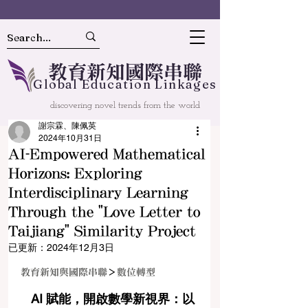
教
育
新
知國
際串聯
Gl
o
bal
Educ
a
tion Linkages
discovering novel trends from the world
謝宗霖、陳佩英
2024年10月31日
AI-Empowered Mathematical
Horizons: Exploring
Interdisciplinary Learning
Through the "Love Letter to
Taijiang" Similarity Project
已更新：
2024年12月3日
教育新知與國際串聯
＞
數位轉型
AI 賦能，開啟數學新視界：以