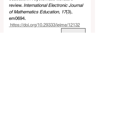
review. 
International Electronic Journal 
of Mathematics Education
, 
17
(3), 
em0694.
https://doi.org/10.29333/iejme/12132
資料連結
若需引用此文章內容，請使用下列APA 
7格式：
謝宗霖、陳佩英
（2024年10月31
日）。
AI-Empowered Mathematical 
Horizons: Exploring Interdisciplinary 
Learning Through the "Love Letter to 
Taijiang" Similarity Project（AI 賦能，
開啟數學新視界：以「戀戀台江」相似
形課程，探索跨域學習的無限可能）
https://www.gel-net.com/post/202410-