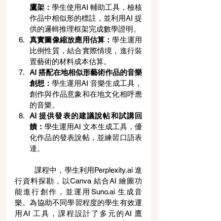
鷹架：
學生使用AI 輔助工具，檢核
作品中相似形的標註，並利用AI 提
供的邏輯推理框架完成數學證明。
真實圖像縮放應用估算：
學生運用
比例性質，結合實際情境，進行裝
置藝術的材料成本估算。
AI
搭配在地相似形藝術作品的音樂
創想：
學生運用AI 音樂生成工具，
創作與作品意象和在地文化相呼應
的音樂。
AI
提供發表的建議說帖和試講回
饋：
學生運用AI 文本生成工具，優
化作品的發表說帖，並練習口語表
達。
	課程中，學生利用Perplexity.ai 進
行資料探勘，以Canva 結合AI 繪圖功
能進行創作，並運用Suno.ai 生成音
樂。為協助不同學習程度的學生有效運
用AI 工具，課程設計了多元的AI 鷹