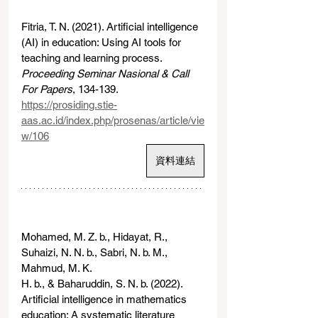
Fitria, T. N. (2021). Artificial intelligence 
(AI) in education: Using AI tools for
teaching and learning process. 
Proceeding Seminar Nasional & Call 
For Papers
, 134-139.
https://prosiding.stie-
aas.ac.id/index.php/prosenas/article/vie
w/106
資料連結
Mohamed, M. Z. b., Hidayat, R., 
Suhaizi, N. N. b., Sabri, N. b. M., 
Mahmud, M. K.
H. b., & Baharuddin, S. N. b. (2022). 
Artificial intelligence in mathematics 
education: A systematic literature 