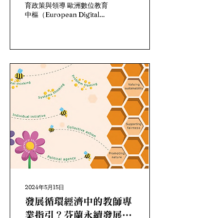
育政策與領導 歐洲數位教育
中樞（European Digital
Education Hub，EDEH）
今年8月發表「可解釋人工
智慧在教育」的政策文件
（以下簡稱為報告），說明
可解釋人工智慧在教育中的
影響，以及如何促進人類對
人工智慧的監視和共享責
任，提供歐盟下屬的文化教
育執行署參考 （Bellas, et
al., 2025 ） 。 什麼是可解
釋人工智慧（Explainable
Artificial
Intelligence,XAI）呢？可
解釋人工智慧是能夠解釋其
決策和行為的人工智慧系
統，使其內部運作可被人類
理解。這項技術可及協助提
升人類使用者的人工智慧素
2024年5月15日
養，以及批判思考（圖
一），進而降低人工智慧系
發展循環經濟中的教師專
統在決策過程中的主要風
業指引？芬蘭永續發展轉