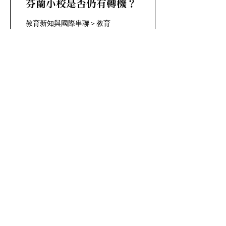
芬蘭小校是否仍有轉機？
教育新知與國際串聯＞教育
政策與領導 近兩個月來，芬
蘭媒體報導諾奇亞
（Nokia）,漢美林那（
Hämeenlinna）, 楊沙
（Jämsää）等縣市政府建
議或決定關閉小校的消息。
以大學和建築聞名的于法思
屈來市（Jyväskylä）也在
九月宣告規劃關閉6所小型
學校（學生人數...
CONTACT US
​教育新知國際串聯 工作團隊
​E-mail：
ceri90091@gmail.com