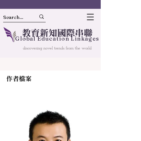
教
育
新
知國
際串聯
Gl
o
bal
Educ
a
tion Linkages
discovering novel trends from the world
作者檔案