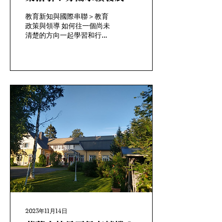
險，包括： 延續並放大資料
中已存在的現有偏見，導致
型中的教育與培訓需求
教育新知與國際串聯＞教育
不公平或歧視性的結果
政策與領導 如何往一個尚未
（Fairness）； 無法確定人
清楚的方向一起學習和行
工智慧造成的錯誤和傷害的
動？這是組織、機構等社會
責任是在演算法，還是特定
群體在面對不穩定情境時的
的設計選擇
問題。也是教師角色與其工
（Accountability）； 不透
作夥伴在經濟與社會轉型時
明和複雜的人工智慧的發展
會面對的問題。芬蘭在
與決策過程
2023年針對教育與培訓的
（Transparency）。 (
評估報告，其背景依據，以
Chamola, et al., 2023;...
及其發現提問，可做為個案
提供參考。...
2023年11月14日