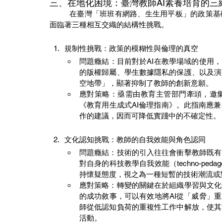
三、在地化困境：臺灣教師AI素養培育的三
	在臺灣「班班有網路、生生用平板」的政策基礎上，AI的導入正進入教學深水區。然而，一線教師的實踐
面臨著三種相互交織的結構性挑戰。
規制性挑戰：政策的模糊性與倫理的真空
問題癥結：目前對於AI在教學場域的使用
的版權歸屬、學生數據隱私的保護、以及演
空地帶」，顯著抑制了教師的創新意願。
應對策略：亟需由教育主管部門牽頭，邀
《教育用生成式AI倫理指南》。此指南應
作的建議，因而可降低實踐中的不確定性。
文化認知挑戰：教師的自我效能與角色認同
問題癥結：技術的引入往往會衝擊教師既有
對自身的科技教學自我效能（techno-pedagog
持懷疑態度，視之為一種短暫的技術潮流或
應對策略：轉變的關鍵在於組織學習與文化
的成功敘事，可以有效地將AI從「威脅」
師從低認知負荷的重複性工作中解放，使其
活動。