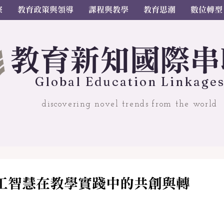
察
教育政策與領導
課程與教學
教育思潮
數位轉型
教
育
新
知國
際串
Gl
o
bal
Educ
a
tion Linkage
discovering novel trends from the world
工智慧在教學實踐中的共創與轉