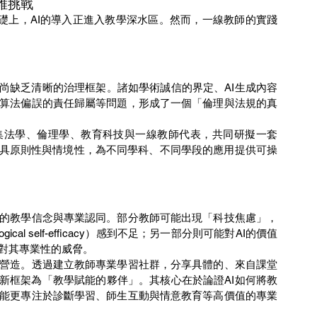
維挑戰
，尚缺乏清晰的治理框架。諸如學術誠信的界定、AI生成內容
算法偏誤的責任歸屬等問題，形成了一個「倫理與法規的真
集法學、倫理學、教育科技與一線教師代表，共同研擬一套
兼具原則性與情境性，為不同學科、不同學段的應用提供可操
的教學信念與專業認同。部分教師可能出現「科技焦慮」，
ical self-efficacy）感到不足；另一部分則可能對AI的價值
對其專業性的威脅。
營造。透過建立教師專業學習社群，分享具體的、來自課堂
重新框架為「教學賦能的夥伴」。其核心在於論證AI如何將教
能更專注於診斷學習、師生互動與情意教育等高價值的專業