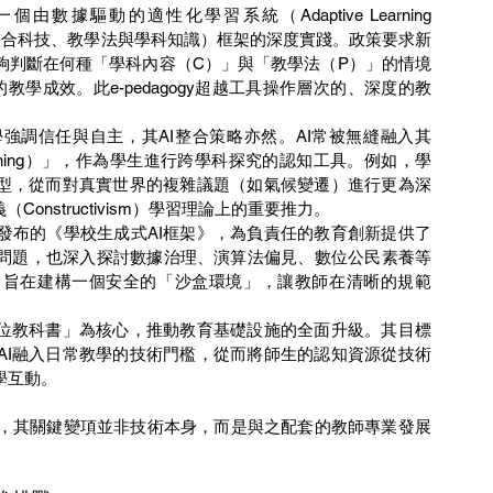
據驅動的適性化學習系統（Adaptive Learning 
K（整合科技、教學法與學科知識）框架的深度實踐。政策要求新
夠判斷在何種「學科內容（C）」與「教學法（P）」的情境
學成效。此e-pedagogy超越工具操作層次的、深度的教
強調信任與自主，其AI整合策略亦然。AI常被無縫融入其
 Learning）」，作為學生進行跨學科探究的認知工具。例如，學
模型，從而對真實世界的複雜議題（如氣候變遷）進行更為深
onstructivism）學習理論上的重要推力。
發布的《學校生成式AI框架》，為負責任的教育創新提供了
問題，也深入探討數據治理、演算法偏見、數位公民素養等
，旨在建構一個安全的「沙盒環境」，讓教師在清晰的規範
數位教科書」為核心，推動教育基礎設施的全面升級。其目標
AI融入日常教學的技術門檻，從而將師生的認知資源從技術
學互動。