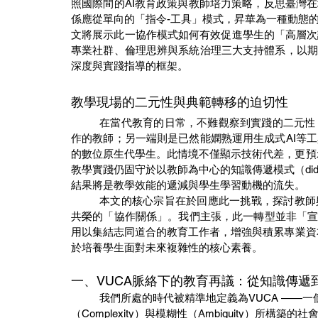
照國際間的AI教育政策與教師培力策略，反思臺灣
係應從單向的「指令-工具」模式，昇華為一種動態
文將展示此一協作模式如何有效促進學生的「高層次
專業社群、倫理思辨與系統治理三大支持體系，以期
深度與實踐指導的框架。
教學現場的二元性與典範轉移的迫切性
	在當代教育的日常，不難觀察到實踐的二元性：一端是遵循傳統教學模式、承擔著繁重教學進度與評量工
作的教師；另一端則是已然能嫻熟運用生成式AI等
的數位原生代學生。此情境不僅顯示技術代差，更預示著一場
教學實踐仍固守於以教師為中心的知識傳遞模式（dida
結果將是教學效能的遞減與學生學習動機的流失。
	本文的核心宗旨在於回應此一挑戰，探討教師與AI如何從一種工具理性的「指令關係」，進化為一種互惠
共榮的「協作關係」。我們主張，此一轉型並非「宣
用以集結志同道合的教育工作者，增強與積累專業資本（Hargr
於培養學生面對未來複雜性的核心素養。
一、VUCA脈絡下的教育再議：從知識傳遞
	我們所處的時代被精準地定義為VUCA ——一個由易變性（Volatility）、不確定性（Uncertainty）、複雜性
（Complexity）與模糊性（Ambiguity）