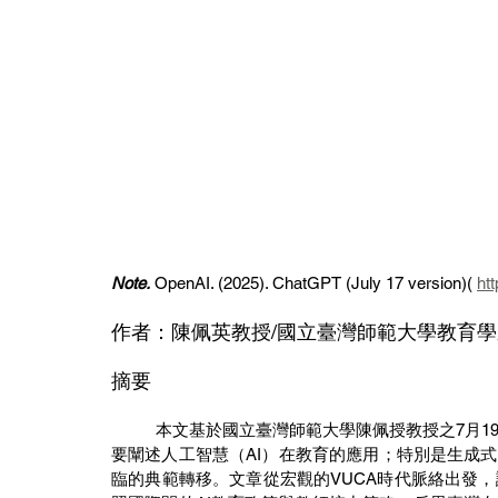
Note.
OpenAI. (2025). ChatGPT (July 17 version)( 
ht
作者：陳佩英教授/國立臺灣師範大學教育學
摘要
	本文基於國立臺灣師範大學陳佩授教授之7月19日接受「慧智教育協會」邀請的專題演講內容，講題內容主
要闡述人工智慧（AI）在教育的應用；特別是生成式AI（
臨的典範轉移。文章從宏觀的VUCA時代脈絡出發