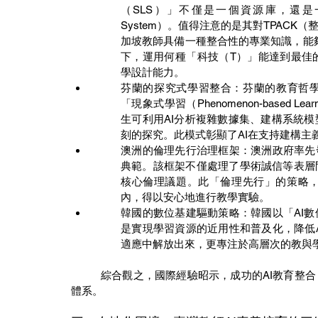
（SLS）」不僅是一個資源庫，還是一個由數
System）。值得注意的是其對TPAC
加坡教師具備一種整合性的專業知識，能
下，運用何種「科技（T）」能達到最佳的教
學設計能力。
芬蘭的探究式學習整合：芬蘭的教育哲學
「現象式學習（Phenomenon-based
生可利用AI分析複雜數據集、建構系統
刻的探究。此模式彰顯了AI在支持建構主義（C
澳洲的倫理先行治理框架：澳洲政府率先
典範。該框架不僅處理了學術誠信等表層
核心倫理議題。此「倫理先行」的策略
內，得以安心地進行教學實驗。
韓國的數位基建驅動策略：韓國以「AI
是實現學習資源的近用性和普及化，降低
適應中解放出來，更專注於高層次的教與
          綜合觀之，國際經驗昭示，成功的AI教育整合，其關鍵變項並非技術本身，而是與之配套的教師專業發展
體系。