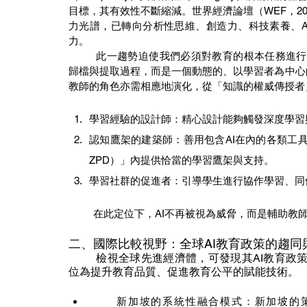
目標，其有效性不斷縮減。世界經濟論壇（WEF，2
力光譜，已轉向分析性思維、創造力、科技素養、A
力。
	此一趨勢迫使我們必須對教育的根本任務進行再概念化（re-conceptualization）。教育不再是單純的知識
歸檔與提取過程，而是一個動態的、以學習者為中心的知識建構
教師的角色亦需相應地演化，從「知識的權威傳授者
學習經驗的設計師：精心設計能夠觸發深度學習
認知鷹架的建築師：善用包含AI在內的各類工具，為學生在「
ZPD）」內提供恰當的學習鷹架與支持。
學習社群的促進者：引導學生進行協作學習、同
         在此定位下，AI不再被視為威脅，而是
二、國際比較視野：全球AI教育政策的趨同
	檢視全球先進經濟體，可發現其AI教育政策雖路徑各異，卻在核心理念上呈現高度趨同，即將AI定
位為提升教育品質、促進教育公平的賦能技術。
新加坡的系統性融合模式：新加坡的