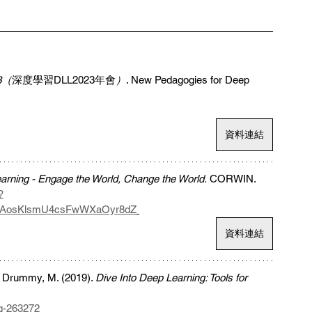
23（
深度學習DLL2023年會
）
. New Pedagogies for Deep 
資料連結
arning - Engage the World, Change the World.
 CORWIN. 
?
5zAosKlsmU4csFwWXaOyr8dZ
資料連結
& Drummy, M. (2019). 
Dive Into Deep Learning: Tools for 
ng-263272