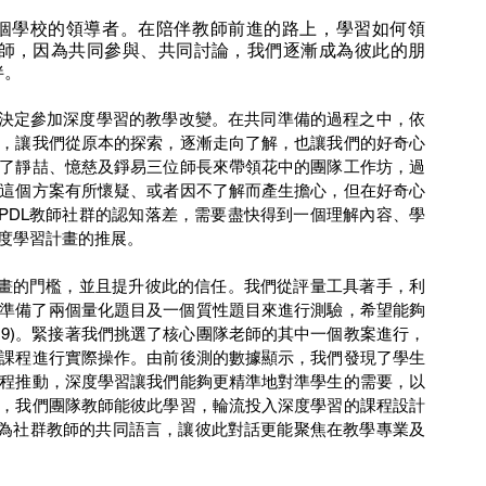
師，因為共同參與、共同討論，我們逐漸成為彼此的朋
伴。
，讓我們從原本的探索，逐漸走向了解，也讓我們的好奇心
了靜喆、憶慈及錚易三位師長來帶領花中的團隊工作坊，過
這個方案有所懷疑、或者因不了解而產生擔心，但在好奇心
PDL教師社群的認知落差，需要盡快得到一個理解內容、學
度學習計畫的推展。
一個向度準備了兩個量化題目及一個質性題目來進行測驗，希望能夠
, 2019)。緊接著我們挑選了核心團隊老師的其中一個教案進行，
課程進行實際操作。由前後測的數據顯示，我們發現了學生
程推動，深度學習讓我們能夠更精準地對準學生的需要，以
，我們團隊教師能彼此學習，輪流投入深度學習的課程設計
漸成為社群教師的共同語言，讓彼此對話更能聚焦在教學專業及