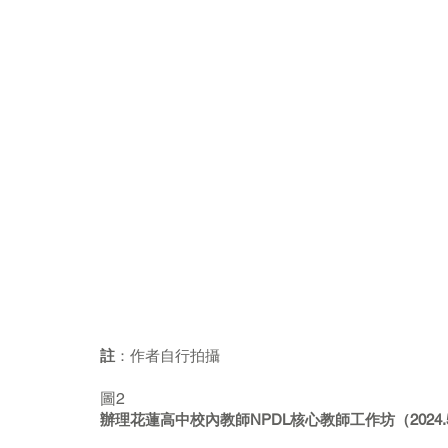
註
：作者自行拍攝
圖2
辦理花蓮高中校內教師NPDL核心教師工作坊（2024.5