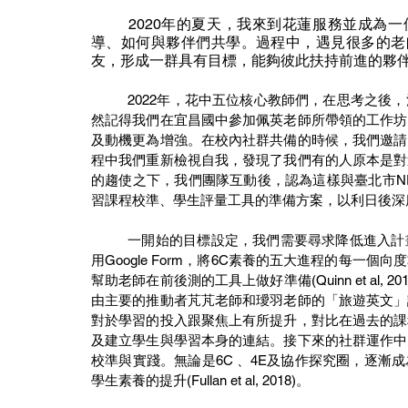
	2020年的夏天，我來到花蓮服務並成為一個學校的領導者。在陪伴教師前進的路上，學習如何領
導、如何與夥伴們共學。過程中，遇見很多的老
友，形成一群具有目標，能夠彼此扶持前進的夥
	2022年，花中五位核心教師們，在思考之後，決定參加深度學習的教學改變。在共同準備的過程之中，依
然記得我們在宜昌國中參加佩英老師所帶領的工作坊
及動機更為增強。在校內社群共備的時候，我們邀請
程中我們重新檢視自我，發現了我們有的人原本是對
的趨使之下，我們團隊互動後，認為這樣與臺北市N
習課程校準、學生評量工具的準備方案，以利日後深
	一開始的目標設定，我們需要尋求降低進入計畫的門檻，並且提升彼此的信任。我們從評量工具著手，利
用Google Form，將6C素養的五大進程的每
幫助老師在前後測的工具上做好準備(Quinn et al
由主要的推動者芃芃老師和璦羽老師的「旅遊英文」
對於學習的投入跟聚焦上有所提升，對比在過去的課
及建立學生與學習本身的連結。接下來的社群運作中
校準與實踐。無論是6C 、4E及協作探究圈，逐
學生素養的提升(Fullan et al, 2018)。