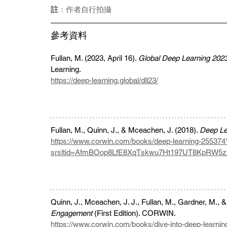
註
：作者自行拍攝
參考資料
Fullan, M. (2023, April 16). 
Global Deep Learning 20
Learning.
https://deep-learning.global/dll23/
Fullan, M., Quinn, J., & Mceachen, J. (2018). 
Deep Le
https://www.corwin.com/books/deep-learning-255374
srsltid=AfmBOop8LfE8XqTskwu7Ht197UT8KpRW
Quinn, J., Mceachen, J. J., Fullan, M., Gardner, M., 
Engagement
 (First Edition). CORWIN. 
https://www.corwin.com/books/dive-into-deep-learni