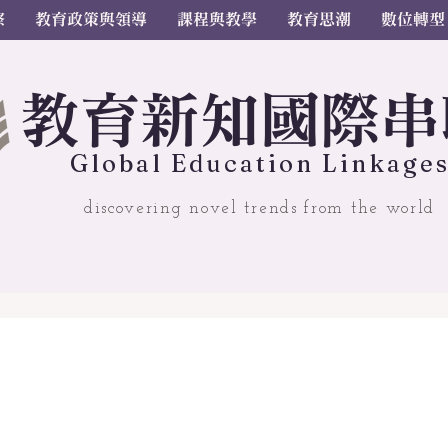
察
教育政策與領導
課程與教學
教育思潮
數位轉型
教
育
新
知國
際串
Gl
o
bal
Educ
a
tion Linkage
discovering novel trends from the world