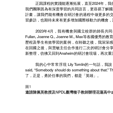
	正因課程的實踐能逐漸拓展，直至2024年，我們共有4位夥伴曾經參與跨國參訪（澳洲、美國、加拿大）。
我們團隊因為有深度學習的共同語言，更容易了解國
計畫，讓我們能有機會在研討會的過程中做更多的交
習參訪，也期待未來有更多增加國際移動力的機會，
	2023年4月，我有機會與國立校群的師長共同參加在美國加州Anaheim所辦理的NPDL年會，過程中看到
Fullan, Joanne Q., Joanne M., M
歷程及學生有效學習的案例，在聆聽之後，我深深感受到拓
在回國之後，與慧敏主任合作進行二次的研討會分享，
新整理，彷彿又回到Anaheim的研討會現場，再次
	我的心中常常浮現 Lily Tomlin的一句話，我說「應該有人做點什麼」，然後意識到，我就是那個某人。(I 
said, “Somebody should do something about th
了，正是，勇於任事的我們，都是「英雄」。
圖1
邀請陳佩英教授及NPDL臺灣種子教師辦理花蓮高中成長工