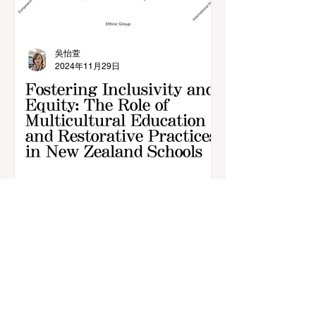
吳怡萱
2024年11月29日
Fostering Inclusivity and
Equity: The Role of
Multicultural Education
and Restorative Practices
in New Zealand Schools
CONTACT US
​教育新知國際串聯 工作團隊
​E-mail：
ceri90091@gmail.com