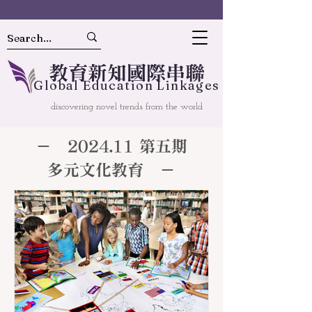
教
育
新
知國
際串聯
Gl
o
bal
Educ
a
tion Linkages
discovering novel trends from the world
－ 2024.11 第五期
多元文化教育 －